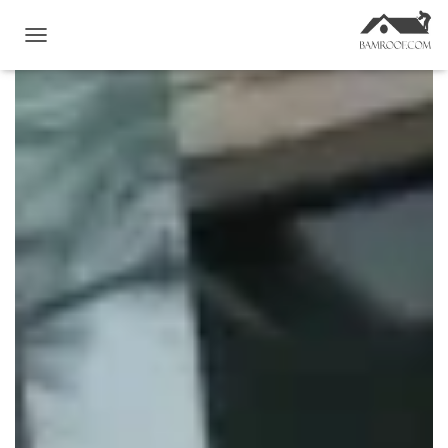
ت
غ
ی
ی
ر
ن
ا
و
ب
ر
ی